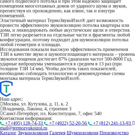
самого подвесного потолка и при этом надежно защищает
помещения многоэтажных домов от ударного шума и звуков,
препятствуя их прохождению, как извне, так и изнутри
помещений.
Эластичный материал ТермоЗвукоИзол® дает возможность
провести эффективную звукоизоляцию потолка квартиры или
дома, и ликвидировать любые акустические щели и отверстия.
ТЗИ легко разрезается на отдельные части и фрагменты любой
конфигурации, поэтому подходит для шумоизоляции потолка
любой геометрии и площади.
Исследования показали высокую эффективность применения
ТЗИ в качестве звуко и шумопоглощающего материала – уровень
звукопоглощения достигает 87% (диапазон частот 500-8000 Гц),
ударные виброшумы уменьшаются в среднем в 13 раз (при
толщине ТЗИ 14 мм). Чтобы достичь таких показателей,
необходимо соблюдать технологию и рекомендуемые схемы
монтажа материала ТермоЗвукоИзол®.
Наш адрес:
Москва, ул. Кутузова, д. 11, к. 2
Владимир, Лакина, 4, строение 3
Санкт-Петербург, пл. Конституции, 7, офис 540
Контактная информация:
+7 (495) 128-74-33
+7 (4922) 52-20-56
+7 (812) 241-13-93
mail@termozvukoizol.ru
Каталог
Звукоизоляция
Галерея
Шумоизоляция
Производство