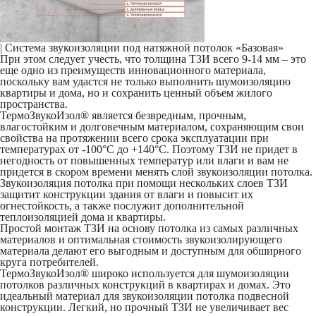
|
Система звукоизоляции под натяжной потолок «Базовая»
При этом следует учесть, что толщина ТЗИ всего 9-14 мм – это
еще одно из преимуществ инновационного материала,
поскольку вам удастся не только выполнить шумоизоляцию
квартиры и дома, но и сохранить ценный объем жилого
пространства.
ТермоЗвукоИзол® является безвредным, прочным,
влагостойким и долговечным материалом, сохраняющим свои
свойства на протяжении всего срока эксплуатации при
температурах от -100°С до +140°С. Поэтому ТЗИ не придет в
негодность от повышенных температур или влаги и вам не
придется в скором времени менять слой звукоизоляции потолка.
Звукоизоляция потолка при помощи нескольких слоев ТЗИ
защитит конструкции здания от влаги и повысит их
огнестойкость, а также послужит дополнительной
теплоизоляцией дома и квартиры.
Простой монтаж ТЗИ на основу потолка из самых различных
материалов и оптимальная стоимость звукоизолирующего
материала делают его выгодным и доступным для обширного
круга потребителей.
ТермоЗвукоИзол® широко используется для шумоизоляции
потолков различных конструкций в квартирах и домах. Это
идеальный материал для звукоизоляции потолка подвесной
конструкции. Легкий, но прочный ТЗИ не увеличивает вес