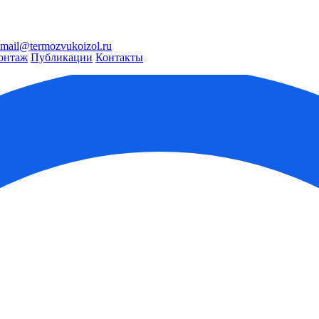
mail@termozvukoizol.ru
онтаж
Публикации
Контакты