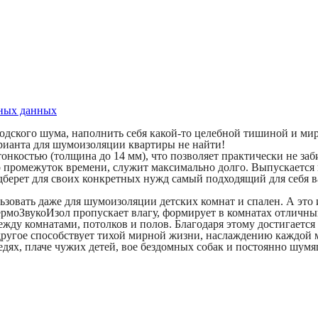
ьных данных
городского шума, наполнить себя какой-то целебной тишиной и м
рианта для шумоизоляции квартиры не найти!
онкостью (толщина до 14 мм), что позволяет практически не за
о промежуток времени, служит максимально долго. Выпускается
подберет для своих конкретных нужд самый подходящий для себя в
зовать даже для шумоизоляции детских комнат и спален. А это 
ТермоЗвукоИзол пропускает влагу, формирует в комнатах отлич
ду комнатами, потолков и полов. Благодаря этому достигается 
 другое способствует тихой мирной жизни, наслаждению каждой
седях, плаче чужих детей, вое бездомных собак и постоянно шу