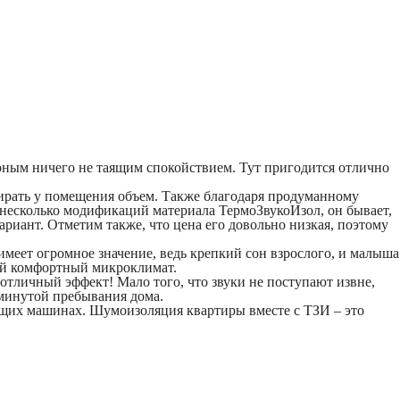
ирным ничего не таящим спокойствием. Тут пригодится отлично
бирать у помещения объем. Также благодаря продуманному
 несколько модификаций материала ТермоЗвукоИзол, он бывает,
ариант. Отметим также, что цена его довольно низкая, поэтому
имеет огромное значение, ведь крепкий сон взрослого, и малыша
ный комфортный микроклимат.
отличный эффект! Мало того, что звуки не поступают извне,
 минутой пребывания дома.
мящих машинах. Шумоизоляция квартиры вместе с ТЗИ – это