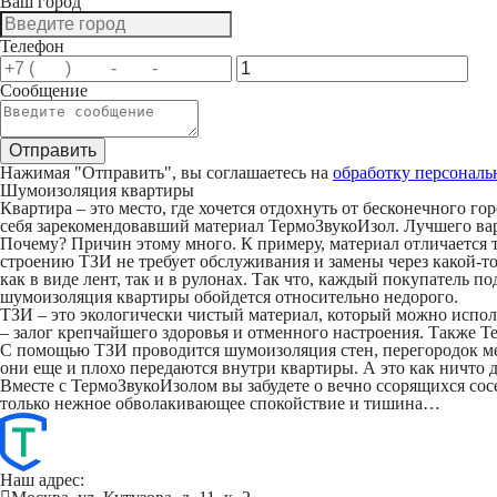
Ваш город
Телефон
Сообщение
Нажимая "Отправить", вы соглашаетесь на
обработку персонал
Шумоизоляция квартиры
Квартира – это место, где хочется отдохнуть от бесконечного 
себя зарекомендовавший материал ТермоЗвукоИзол. Лучшего ва
Почему? Причин этому много. К примеру, материал отличается т
строению ТЗИ не требует обслуживания и замены через какой-т
как в виде лент, так и в рулонах. Так что, каждый покупатель 
шумоизоляция квартиры обойдется относительно недорого.
ТЗИ – это экологически чистый материал, который можно исполь
– залог крепчайшего здоровья и отменного настроения. Также 
С помощью ТЗИ проводится шумоизоляция стен, перегородок меж
они еще и плохо передаются внутри квартиры. А это как ничто
Вместе с ТермоЗвукоИзолом вы забудете о вечно ссорящихся со
только нежное обволакивающее спокойствие и тишина…
Наш адрес: